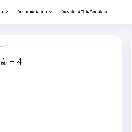
nu
Documentation
Download This Template
ல் - 4
ல் - 4